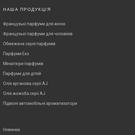
НАША ПРОДУКЦІЯ
Французькі парфуми для жінок
Французькі парфуми для чоловіків
Обмежена серія парфумів
Парфуми Еко
Мініатюри парфумів
Парфуми для дітей
Олія арганова серії AJ
Олія жожоба серії AJ
Підвісні автомобільні ароматизатори
BLANK
Новинки