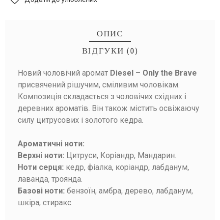
ОПИС
ВІДГУКИ (0)
Новий чоловічий аромат
Diesel
–
Only the Brave
БУДЬТЕ ПЕРШИМ, ХТО НАПИШЕ ВІДГУК!
присвячений рішучим, сміливим чоловікам.
Композиція складається з чоловічих східних і
деревних ароматів. Він також містить освіжаючу
силу цитрусових і золотого кедра.
Ароматичні ноти:
Верхні ноти:
Цитруси, Коріандр, Мандарин.
Ноти серця:
кедр, фіалка, коріандр, лабданум,
лаванда, троянда.
Базові ноти:
бензоїн, амбра, дерево, лабданум,
шкіра, стиракс.