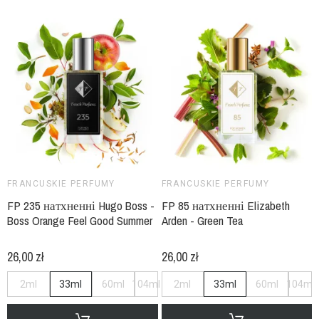
FRANCUSKIE PERFUMY
FRANCUSKIE PERFUMY
FP 235 натхненні Hugo Boss -
FP 85 натхненні Elizabeth
Boss Orange Feel Good Summer
Arden - Green Tea
26,00 zł
26,00 zł
2ml
33ml
60ml
104ml
2ml
33ml
60ml
104ml