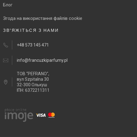
Блог
Згода на використання файлів cookie
ЗВ'ЯЖІТЬСЯ З НАМИ
+48 573 145 471
info@francuzkiparfumy.pl
ТОВ “PEFRANO",
вул Szpitalna 30
32-300 Олькуш
ІПН: 6372211311