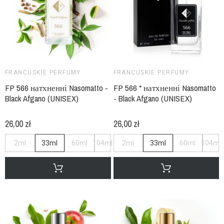
FRANCUSKIE PERFUMY
FRANCUSKIE PERFUMY
FP 566 натхненні Nasomatto -
FP 566 * натхненні Nasomatto
Black Afgano (UNISEX)
- Black Afgano (UNISEX)
26,00 zł
26,00 zł
2ml
33ml
60ml
104ml
2ml
33ml
60ml
104ml