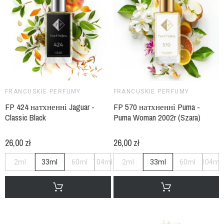
FRANCUSKIE PERFUMY
FRANCUSKIE PERFUMY
FP 424 натхненні Jaguar -
FP 570 натхненні Puma -
Classic Black
Puma Woman 2002r (Szara)
26,00 zł
26,00 zł
2ml
33ml
60ml
104ml
2ml
33ml
60ml
104ml