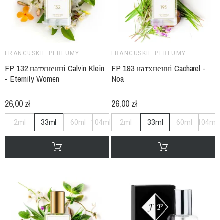
FRANCUSKIE PERFUMY
FRANCUSKIE PERFUMY
FP 132 натхненні Calvin Klein
FP 193 натхненні Cacharel -
- Eternity Women
Noa
26,00 zł
26,00 zł
2ml
33ml
60ml
104ml
2ml
33ml
60ml
104ml