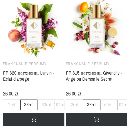
FRANCUSKIE PERFUMY
FRANCUSKIE PERFUMY
FP 620 натхненні Lanvin -
FP 615 натхненні Givenchy -
Eclat d'arpege
Ange ou Demon le Secret
26,00 zł
26,00 zł
2ml
33ml
60ml
104ml
2ml
33ml
60ml
104ml