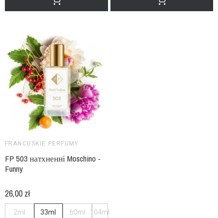
FRANCUSKIE PERFUMY
FP 503 натхненні Moschino -
Funny
26,00 zł
2ml
33ml
60ml
104ml