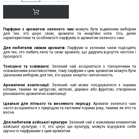
Парфуми з ароматом зеленого чаю
можуть бути відмінним вибором
для тих, хто цінує свіжі, ароматні та енергійні ноти. Ось деякі
характеристики та особливості парфумів із ароматом зеленого чаю:
Для любителів свіжих ароматів:
Парфуми із зеленим чаєм підходять
для тих, хто любить легкі та свіжі аромати, що дарують відчуття чистоти і
прозорості.
Тонізуючі та освіжаючі:
Зелений чай асоціюється з тонізуючими та
освіжаючими властивостями, тому парфуми з цим ароматом можуть бути
ідеальним вибором для тих, хто шукає енергію і витонченість.
Ароматичні композиції:
Зелений чай може поєднуватися з іншими
нотами, такими як цитрусові, квіткові, деревні або фруктові, створюючи
різноманітні ароматичні композиції.
Ідеальні для літнього та весняного періоду:
Аромати зеленого чаю
часто асоціюються з природою та світлими порами року, такими як літо та
весна.
Для любителів азійської культури:
Зелений чай є важливим елементом
азійської культури, і ті, хто цінує цю культуру, можуть відчувати себе
зручно із парфумами з цим ароматом.