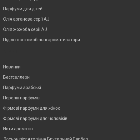
Парфуми для дітей
Олія арганова серії AJ
Олія жожоба серії AJ
Підвісні автомобільні ароматизатори
BLANK
Новинки
Бестселлери
Парфуми арабські
Перелік парфумів
Фірмові парфуми для жінок
Фірмові парфуми для чоловіків
Ноти ароматів
Лосьон після гоління Брутальний Барбер