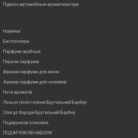
Підвісні автомобільні ароматизатори
BLANK
Новинки
Бестселлери
Парфуми арабські
Перелік парфумів
Фірмові парфуми для жінок
Фірмові парфуми для чоловіків
Ноти ароматів
Лосьон після гоління Брутальний Барбер
Олія до бороди Брутальний Барбер
Подарункові упаковки
ПОДАРУНКОВІ НАБОРИ