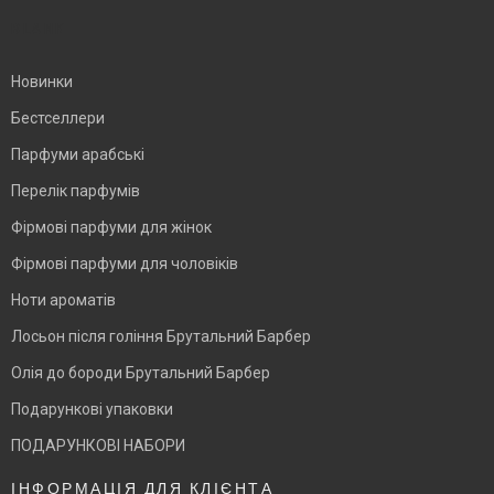
BLANK
Новинки
Бестселлери
Парфуми арабські
Перелік парфумів
Фірмові парфуми для жінок
Фірмові парфуми для чоловіків
Ноти ароматів
Лосьон після гоління Брутальний Барбер
Олія до бороди Брутальний Барбер
Подарункові упаковки
ПОДАРУНКОВІ НАБОРИ
ІНФОРМАЦІЯ ДЛЯ КЛІЄНТА