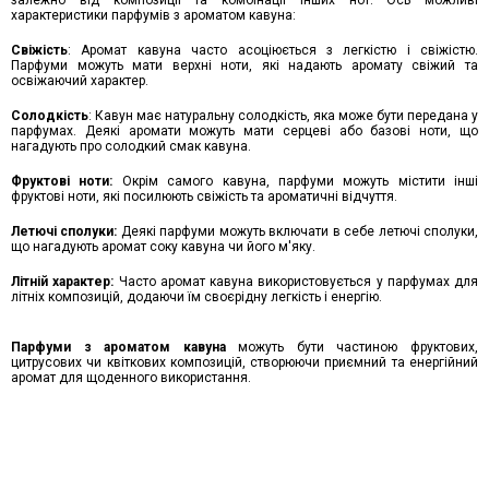
залежно від композиції та комбінації інших нот. Ось можливі
характеристики парфумів з ароматом кавуна:
Свіжість
: Аромат кавуна часто асоціюється з легкістю і свіжістю.
Парфуми можуть мати верхні ноти, які надають аромату свіжий та
освіжаючий характер.
Солодкість
: Кавун має натуральну солодкість, яка може бути передана у
парфумах. Деякі аромати можуть мати серцеві або базові ноти, що
нагадують про солодкий смак кавуна.
Фруктові ноти:
Окрім самого кавуна, парфуми можуть містити інші
фруктові ноти, які посилюють свіжість та ароматичні відчуття.
Летючі сполуки:
Деякі парфуми можуть включати в себе летючі сполуки,
що нагадують аромат соку кавуна чи його м'яку.
Літній характер:
Часто аромат кавуна використовується у парфумах для
літніх композицій, додаючи їм своєрідну легкість і енергію.
Парфуми з ароматом кавуна
можуть бути частиною фруктових,
цитрусових чи квіткових композицій, створюючи приємний та енергійний
аромат для щоденного використання.