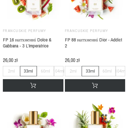
FRANCUSKIE PERFUMY
FRANCUSKIE PERFUMY
FP 16 натхненні Dolce &
FP 88 натхненні Dior - Addict
Gabbana - 3 L’Imperatrice
2
26,00 zł
26,00 zł
2ml
33ml
60ml
104ml
2ml
33ml
60ml
104ml