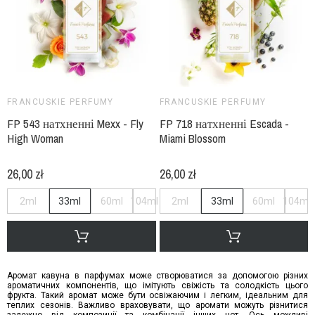
FRANCUSKIE PERFUMY
FRANCUSKIE PERFUMY
FP 543 натхненні Mexx - Fly
FP 718 натхненні Escada -
High Woman
Miami Blossom
26,00 zł
26,00 zł
2ml
33ml
60ml
104ml
2ml
33ml
60ml
104ml
Аромат кавуна в парфумах може створюватися за допомогою різних
ароматичних компонентів, що імітують свіжість та солодкість цього
фрукта. Такий аромат може бути освіжаючим і легким, ідеальним для
теплих сезонів. Важливо враховувати, що аромати можуть різнитися