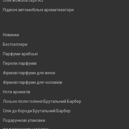
Олія жожоба серії AJ
Підвісні автомобільні ароматизатори
BLANK
Новинки
Бестселлери
Парфуми арабські
Перелік парфумів
Фірмові парфуми для жінок
Фірмові парфуми для чоловіків
Ноти ароматів
Лосьон після гоління Брутальний Барбер
Олія до бороди Брутальний Барбер
Подарункові упаковки