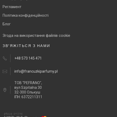
Регламент
Політика конфіденційності
Блог
Згода на використання файлів cookie
ЗВ'ЯЖІТЬСЯ З НАМИ
+48 573 145 471
info@francuzkiparfumy.pl
ТОВ “PEFRANO",
вул Szpitalna 30
32-300 Олькуш
ІПН: 6372211311