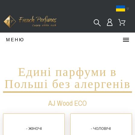
▿
МЕНЮ
Едині парфуми в
Польші без алергенів
AJ Wood ECO
- ЖІНОЧІ
- ЧОЛОВІЧІ