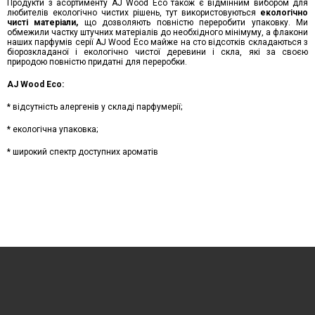
Продукти з асортименту AJ Wood Eco також є відмінним вибором для
любителів екологічно чистих рішень, тут використовуються
екологічно
чисті матеріали,
що дозволяють повністю переробити упаковку. Ми
обмежили частку штучних матеріалів до необхідного мінімуму, а флакони
наших парфумів серії AJ Wood Eco майже на сто відсотків складаються з
біорозкладаної і екологічно чистої деревини і скла, які за своєю
природою повністю придатні для переробки.
AJ Wood Eco:
* відсутність алергенів у складі парфумерії;
* екологічна упаковка;
* широкий спектр доступних ароматів