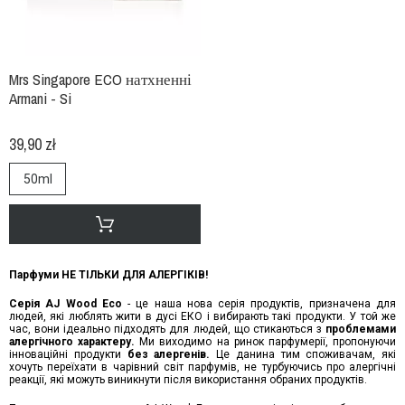
Mrs Singapore ECO натхненні
Armani - Si
39,90 zł
50ml
Парфуми НЕ ТІЛЬКИ ДЛЯ АЛЕРГІКІВ!
Серія AJ Wood Eco
- це наша нова серія продуктів, призначена для
людей, які люблять жити в дусі ЕКО і вибирають такі продукти. У той же
час, вони ідеально підходять для людей, що стикаються з
проблемами
алергічного характеру.
Ми виходимо на ринок парфумерії, пропонуючи
інноваційні продукти
без алергенів.
Це данина тим споживачам, які
хочуть переїхати в чарівний світ парфумів, не турбуючись про алергічні
реакції, які можуть виникнути після використання обраних продуктів.