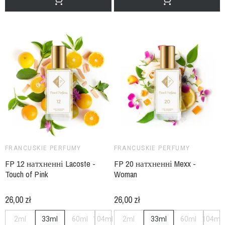
FRANCUSKIE PERFUMY
FRANCUSKIE PERFUMY
FP 12 натхненні Lacoste -
FP 20 натхненні Mexx -
Touch of Pink
Woman
26,00 zł
26,00 zł
2ml
33ml
60ml
104ml
2ml
33ml
60ml
104ml