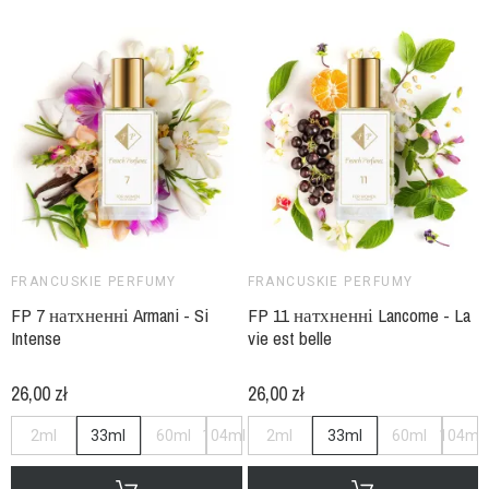
FRANCUSKIE PERFUMY
FRANCUSKIE PERFUMY
FP 7 натхненні Armani - Si
FP 11 натхненні Lancome - La
Intense
vie est belle
26,00 zł
26,00 zł
2ml
33ml
60ml
104ml
2ml
33ml
60ml
104ml