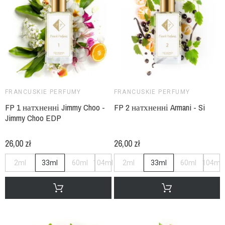
FRANCUSKIE PERFUMY
FRANCUSKIE PERFUMY
FP 1 натхненні Jimmy Choo -
FP 2 натхненні Armani - Si
Jimmy Choo EDP
26,00 zł
26,00 zł
2ml
33ml
60ml
104ml
2ml
33ml
60ml
104ml