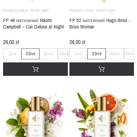
FRANCUSKIE PERFUMY
FRANCUSKIE PERFUMY
FP 46 натхненні Naomi
FP 52 натхненні Hugo Boss -
Campbell – Cat Deluxe at Night
Boss Woman
26,00 zł
26,00 zł
2ml
33ml
60ml
104ml
2ml
33ml
60ml
104ml