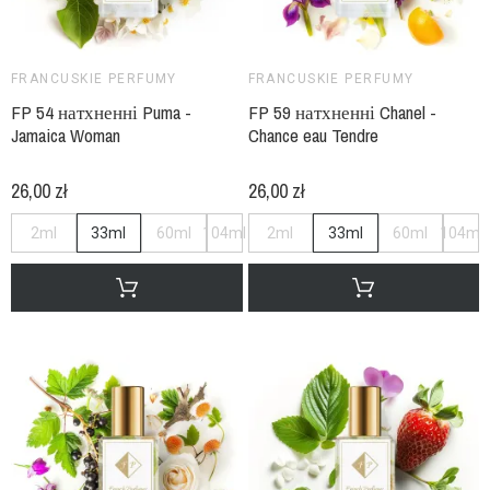
FRANCUSKIE PERFUMY
FRANCUSKIE PERFUMY
FP 54 натхненні Puma -
FP 59 натхненні Chanel -
Jamaica Woman
Chance eau Tendre
26,00 zł
26,00 zł
2ml
33ml
60ml
104ml
2ml
33ml
60ml
104ml