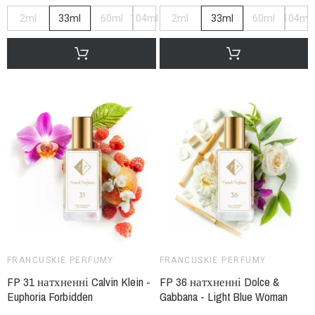
2ml
33ml
60ml
104ml
2ml
33ml
60ml
104ml
FRANCUSKIE PERFUMY
FRANCUSKIE PERFUMY
FP 31 натхненні Calvin Klein -
FP 36 натхненні Dolce &
Euphoria Forbidden
Gabbana - Light Blue Woman