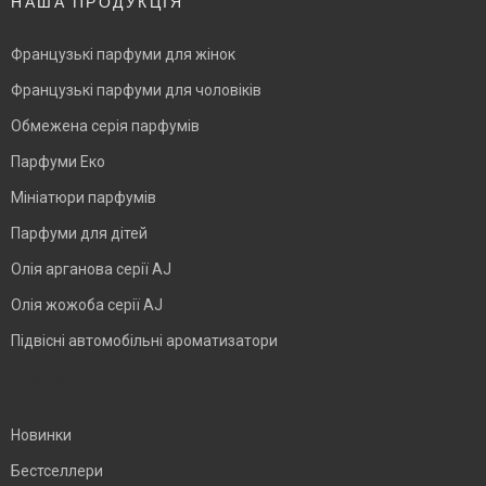
НАША ПРОДУКЦІЯ
Французькі парфуми для жінок
Французькі парфуми для чоловіків
Обмежена серія парфумів
Парфуми Еко
Мініатюри парфумів
Парфуми для дітей
Олія арганова серії AJ
Олія жожоба серії AJ
Підвісні автомобільні ароматизатори
BLANK
Новинки
Бестселлери