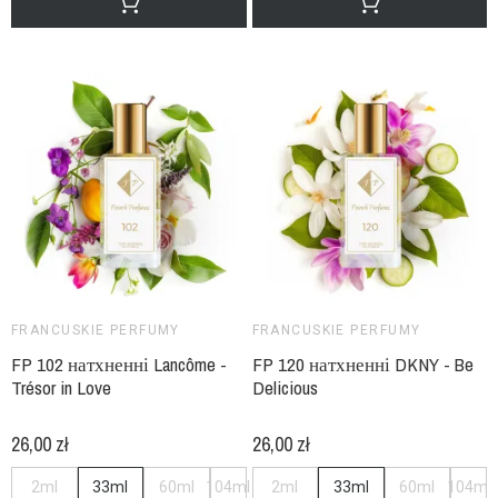
FRANCUSKIE PERFUMY
FRANCUSKIE PERFUMY
FP 102 натхненні Lancôme -
FP 120 натхненні DKNY - Be
Trésor in Love
Delicious
26,00 zł
26,00 zł
2ml
33ml
60ml
104ml
2ml
33ml
60ml
104ml