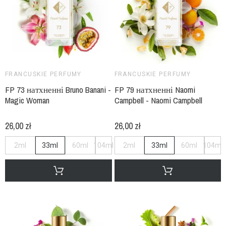
FRANCUSKIE PERFUMY
FRANCUSKIE PERFUMY
FP 73 натхненні Bruno Banani -
FP 79 натхненні Naomi
Magic Woman
Campbell - Naomi Campbell
26,00 zł
26,00 zł
2ml
33ml
60ml
104ml
2ml
33ml
60ml
104ml