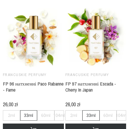
FRANCUSKIE PERFUMY
FRANCUSKIE PERFUMY
FP 96 натхненні Paco Rabanne
FP 97 натхненні Escada -
- Fame
Cherry In Japan
26,00 zł
26,00 zł
2ml
33ml
60ml
104ml
2ml
33ml
60ml
104ml