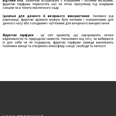
Відтінки літа:
Зазвичай асоційовані з яскравими і теплими місяцями,
фруктові парфуми переносять нас на літню прогулянку під яскравим
сонцем чи в тенета екзотичного саду.
Ідеальні для денного й вечірнього використання:
Залежно від
композиції, фруктові аромати можуть бути легкими і освіжаючими для
денного часу або солодкими і чуттєвими для вечірнього використання.
Фруктові парфуми
- це світ ароматів, що заворожують своєю
варіативністю та природною свіжістю. Незалежно від того, чи вибираєте
їх для себе чи як подарунок, фруктові парфуми завжди викликають
позитивні емоції та створюють атмосферу сонця, свободи та легкості.