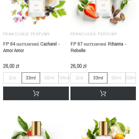
FRANCUSKIE PERFUMY
FRANCUSKIE PERFUMY
FP 64 натхненні Cacharel -
FP 67 натхненні Rihanna -
Amor Amor
Rebelle
26,00 zł
26,00 zł
2ml
33ml
60ml
104ml
2ml
33ml
60ml
104ml