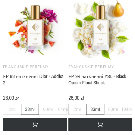
FRANCUSKIE PERFUMY
FRANCUSKIE PERFUMY
FP 88 натхненні Dior - Addict
FP 94 натхненні YSL - Black
2
Opium Floral Shock
26,00 zł
26,00 zł
2ml
33ml
60ml
104ml
2ml
33ml
60ml
104ml