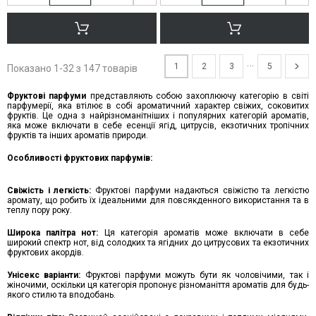
…
1
2
3
5
Показано 1-32 з 147 товарів
Фруктові парфуми
представляють собою захоплюючу категорію в світі
парфумерії, яка втілює в собі ароматичний характер свіжих, соковитих
фруктів. Це одна з найрізноманітніших і популярних категорій ароматів,
яка може включати в себе есенції ягід, цитрусів, екзотичних тропічних
фруктів та інших ароматів природи.
Особливості фруктових парфумів:
Свіжість і легкість:
Фруктові парфуми надаються свіжістю та легкістю
аромату, що робить їх ідеальними для повсякденного використання та в
теплу пору року.
Широка палітра нот:
Ця категорія ароматів може включати в себе
широкий спектр нот, від солодких та ягідних до цитрусових та екзотичних
фруктових акордів.
Унісекс варіанти:
Фруктові парфуми можуть бути як чоловічими, так і
жіночими, оскільки ця категорія пропонує різноманіття ароматів для будь-
якого стилю та вподобань.