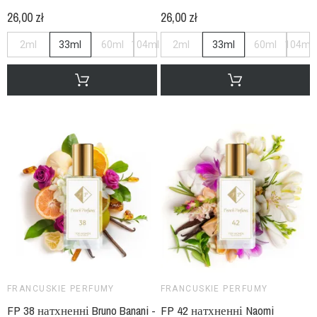
26,00 zł
26,00 zł
2ml
33ml
60ml
104ml
2ml
33ml
60ml
104ml
FRANCUSKIE PERFUMY
FRANCUSKIE PERFUMY
FP 38 натхненні Bruno Banani -
FP 42 натхненні Naomi