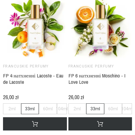
FRANCUSKIE PERFUMY
FRANCUSKIE PERFUMY
FP 4 натхненні Lacoste - Eau
FP 6 натхненні Moschino - I
de Lacoste
Love Love
26,00 zł
26,00 zł
2ml
33ml
60ml
104ml
2ml
33ml
60ml
104ml