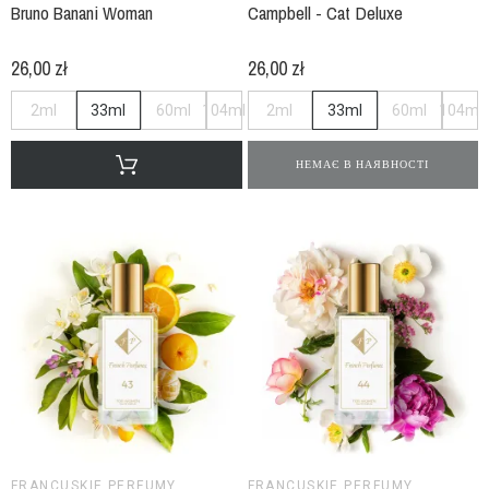
Bruno Banani Woman
Campbell - Cat Deluxe
26,00 zł
26,00 zł
2ml
33ml
60ml
104ml
2ml
33ml
60ml
104ml
НЕМАЄ В НАЯВНОСТІ
FRANCUSKIE PERFUMY
FRANCUSKIE PERFUMY