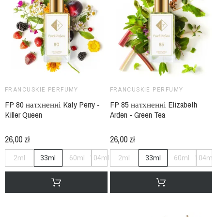
FRANCUSKIE PERFUMY
FRANCUSKIE PERFUMY
FP 80 натхненні Katy Perry -
FP 85 натхненні Elizabeth
Killer Queen
Arden - Green Tea
26,00 zł
26,00 zł
2ml
33ml
60ml
104ml
2ml
33ml
60ml
104ml