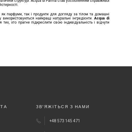
матичній структурі. Acqua di Parma став уособленням справжньої
йстерності.
 як парфуми, так і продукти для догляду за тілом та домашні
му використовуються найкращі натуральні інгредієнти.
Acqua di
 тих, хто прагне підкреслити свою індивідуальність і відчути
НТА
ЗВ'ЯЖІТЬСЯ З НАМИ
+48 573 145 471