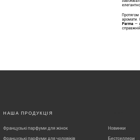
завоювала
елегантно
Протягом 
аромати. 
Parma
— ц
справжній 
НАША ПРОДУКЦІЯ
BLANK
Французькі парфуми для жінок
Новинки
Французькі парфуми для чоловіків
Бестселлери