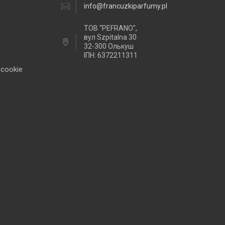
info@francuzkiparfumy.pl
ТОВ “PEFRANO",
вул Szpitalna 30
32-300 Олькуш
ІПН: 6372211311
 cookie