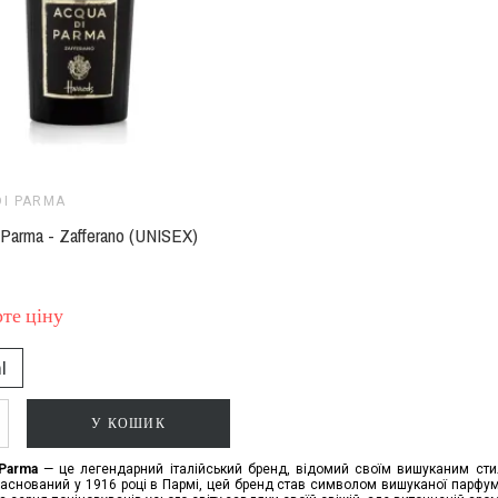
DI PARMA
 Parma - Zafferano (UNISEX)
те ціну
l
У КОШИК
 Parma
— це легендарний італійський бренд, відомий своїм вишуканим стил
Заснований у 1916 році в Пармі, цей бренд став символом вишуканої парфум