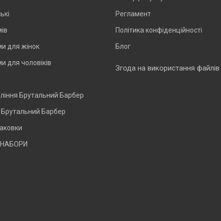
ькі
Регламент
мів
Політика конфіденційності
и для жінок
Блог
и для чоловіків
Згода на використання файлів
оління Брутальний Барбер
и Брутальний Барбер
паковки
 НАБОРИ