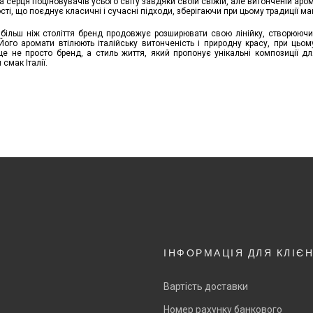
 серця поціновувачів усього світу завдяки своїй свіжій, але витонченій аро
сті, що поєднує класичні і сучасні підходи, зберігаючи при цьому традиції ма
більш ніж століття бренд продовжує розширювати свою лінійку, створюючи
Його аромати втілюють італійську витонченість і природну красу, при цьо
е не просто бренд, а стиль життя, який пропонує унікальні композиції для
смак Італії.
ІНФОРМАЦІЯ ДЛЯ КЛІЄ
Вартість доставки
Номер рахунку банкового