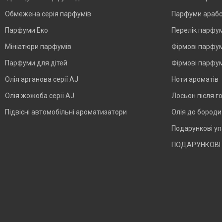
Обмежена серія парфумів
Парфуми арабс
Парфуми Еко
Перелік парфу
Мініатюри парфумів
Фірмові парфум
Парфуми для дітей
Фірмові парфум
Олія арганова серії AJ
Ноти ароматів
Олія жожоба серії AJ
Лосьон після г
Підвісні автомобільні ароматизатори
Олія до бород
Подарункові у
ПОДАРУНКОВІ