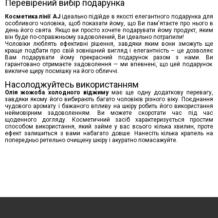
Перевірений вибір подарунка
Косметика
лінії AJ
ідеально підійде в якості елегантного подарунка для
особливого чоловіка, щоб показати йому, що
В
и пам'ятаєте про нього в
день
й
ого свята. Якщо ви просто хочете подарувати йому продукт, яким
він буде по-справжньому задоволений,
В
и ідеально потрапили!
Чоловіки люблять ефективні рішення, завдяки яким вони зможуть ще
краще подбати про св
ій зовнішний
вигляд
і елегантн
ість
– це дозволяє
В
ам подарувати йому прекрасний подарунок разом з нами.
Ви
гарантовано
отримаєте
задоволення —
ми впевнені, що цей подарунок
викличе щиру посмішку на його обличчі.
Насолоджуйтесь використанням
Олія
жожоба холодного віджиму
має ще одну додаткову перевагу,
завдяки якому його вибирають багато чоловіків різного віку. Поєднання
чудового аромату і бажаного впливу на шкіру робить його використання
неймовірним задоволенням. Ви можете скоротати час під час
щоденного догляду. Косметичний засіб характеризується простим
способом використання, який займе у вас всього кілька
хвилин
, проте
ефект залишиться з вами набагато довше. Нанесіть кілька крапель на
попередньо ретельно очищену шкіру і акуратно помасажуйте.