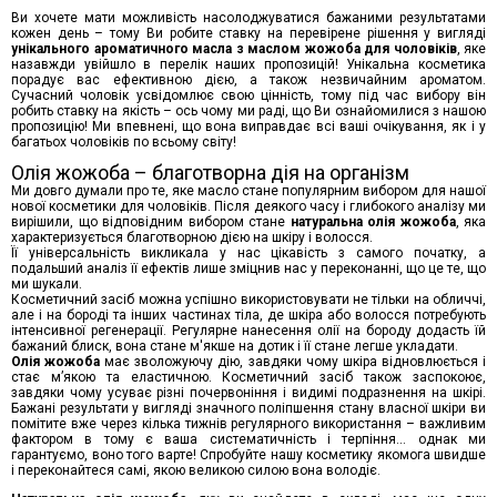
Ви хочете мати можливість насолоджуватися бажаними результатами
кожен день – тому Ви робите ставку на перевірене рішення у вигляді
унікального ароматичного масла з маслом жожоба для чоловіків
, яке
назавжди увійшло в
перелік
наш
их
пропозиці
й
! Унікальна косметика
порадує вас ефективн
ою дією
, а також незвичайним ароматом.
Сучасний чоловік усвідомлює свою цінність, тому під час вибор
у
він
робить ставку на якість – ось чому ми раді, що Ви
ознайомилися з
наш
ою
пропозицію! Ми впевнені, що вона виправдає всі ваші очікування, як і
у
багат
ьох
чоловіків по всьому світу!
Олія жожоба – благотворна дія
на
організм
Ми довго думали про те, яке масло стане популярним вибором для нашої
нової косметики для чоловіків. Після деякого часу і глибокого аналізу ми
вирішили, що відповідним вибором стане
натуральн
а
олія
жожоба
, як
а
характеризується благотворною дією на шкіру і волосся.
Її
універсальність викликала у нас цікавість з самого початку, а
подальший аналіз
її ефектів
лише зміцнив нас у переконанні, що це те, що
ми шукали.
Косметичний засіб можна успішно використовувати не тільки на обличчі,
але і на бороді та інших частинах тіла, де шкіра або волосся потребують
інтенсивної регенерації. Регулярне нанесення
олії
на бороду додасть їй
бажаний блиск,
вона
стане м'якше на дотик і
її стане
легше укладати.
Олія
жожоба
має зволожуючу дію, завдяки чому шкіра
відновлюється і
стає
м’як
ою
та еластичн
ою.
Косметичний засіб також заспокоює,
завдяки чому усуває різні почервоніння і видимі подразнення на шкірі.
Бажані результати
у вигляді
значного поліпшення стану власної шкіри ви
помітите вже через кілька тижнів регулярного використання –
важливим
фактором
в тому
є ваша систематичність і терпіння... однак ми
гарантуємо, воно того варте! Спробуйте нашу косметику якомога швидше
і переконайтеся самі, якою великою силою
вона
володіє.