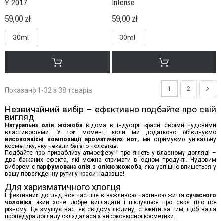
Y 2017
Intense
59,00 zł
59,00 zł
30ml
30ml
1
2
Показано 1-32 з 38 товарів
Незвичайний вибір – ефективно подбайте про свій
вигляд
Натуральна олія жожоба
відома в індустрії краси своїми чудовими
властивостями. У той момент, коли ми додатково
об'єднуємо
високоякісні композиції ароматичних нот,
ми
отримуємо
унікальну
косметику, яку чекали багато чоловіків.
Подбайте про привабливу атмосферу і про якість у власному догляді –
два бажаних ефект
а, які можна отримати в єдном продукті
.
Ч
удови
м
виборем є
п
арфумована
о
лія з олією жожоба
, яка успішно впишеться у
вашу повсякденну рутину краси
на
довше!
Для харизматичного хлопця
Ефективний догляд все частіше є важливою частиною життя
сучасного
чоловіка
, який хоче добре виглядати і піклується про своє тіло по-
різному. Це змушує вас, як свідом
у
людин
у
, стежити за тим, щоб ваша
процедура догляду складалася з високоякісної косметики.