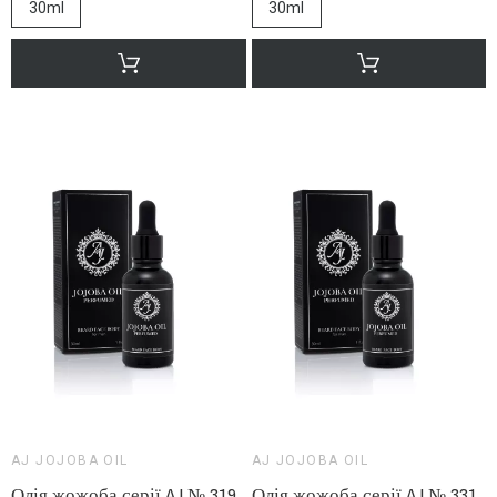
30ml
30ml
AJ JOJOBA OIL
AJ JOJOBA OIL
Олія жожоба серії AJ № 319
Олія жожоба серії AJ № 331