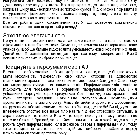
Натуральн
а
олія
жожоба,
яку
ви знайдете в складі, має ще одну
додаткову перевагу для шкіри.
Вона п
рекрасно доглядає, але, крім того,
захищає шкіру від несприятливих погодних умов.
Її
дію можна порівняти з
натуральним фільтром, який захищає шкіру від шкідливого впливу
ультрафіолетового випромінювання.
Все це робить один косметичний засіб, що дозволяє комплексно
піклуватися про ваш
щоденний догляд
!
Захоплює елегантністю
Почуття стилю і естетичний підхід так само важливі для нас, як і якість і
ефективність нашої косметики. Саме з цією думкою ми створювали нашу
упаковку, щоб ще більше підкреслити унікальність нової косметичної лінії.
Дивуйтеся ї
ї
зовнішнім виглядом при кожному використанні. Виріб
успішно прикрасить вибране вами місце!
Поєднуйте з
парфумами
серії AJ
Впевнені в собі чоловіки люблять добре виглядати, але ще більше хочуть
мати можливість підкреслити свої сильні сторони за допомогою
незвичайних ароматів, повз яких неможливо пройти байдуже. Саме тому
ми виправдали очікування наших клієнтів.
Парфумована
о
лія
повністю
підходить для поєднання з обраними
парфумами
серії AJ.
Лінія
унікальних парфумів характеризується безліччю чудових ароматів, які
були створені завдяки натхненню
популярними
композиці
ями
ароматичних нот
з
цалего
світу. Якщо
В
и любите аромати з деревними,
цитрусовими або квітковими нотами, то
В
и
там, де треба!
В
и відчуєте, як
впевненість огортає все ваше тіло навіть під час стресових ситуацій, а
аура перемоги не покине
В
ас – це
сприятиме
успішно
му
виконанню
власн
их
бажан
ь
! Вражай, залиша
йся в
пам'ят
і інших людей надовго
–
це
робить
дует парфумованої олії жожоба разом з
парфумами
AJ
,
тому
таке поєднання
стане вашим надійним вибором, особливо перед
важливими святами протягом року.