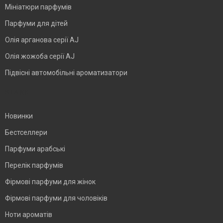
Мініатюри парфумів
Парфуми для дітей
Олія арганова серії AJ
Олія жожоба серії AJ
Підвісні автомобільні ароматизатори
BLANK
Новинки
Бестселлери
Парфуми арабські
Перелік парфумів
Фірмові парфуми для жінок
Фірмові парфуми для чоловіків
Ноти ароматів