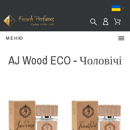
▿
МЕНЮ
AJ Wood ECO - Чоловічі