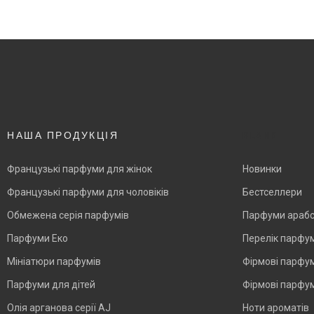
НАША ПРОДУКЦІЯ
BLANK
Французькі парфуми для жінок
Новинки
Французькі парфуми для чоловіків
Бестселлери
Обмежена серія парфумів
Парфуми арабс
Парфуми Еко
Перелік парфу
Мініатюри парфумів
Фірмові парфум
Парфуми для дітей
Фірмові парфум
Олія арганова серії AJ
Ноти ароматів