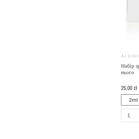
AJ DISC
Набір з
нього
25,00 zł
2ml