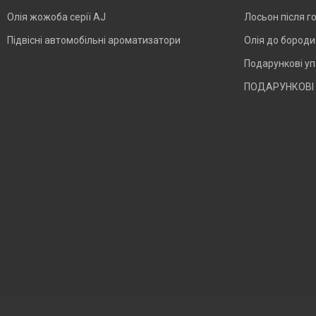
Олія жожоба серії AJ
Лосьон після г
Підвісні автомобільні ароматизатори
Олія до бород
Подарункові у
ПОДАРУНКОВІ