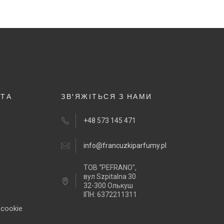
НТА
ЗВ'ЯЖІТЬСЯ З НАМИ
+48 573 145 471
info@francuzkiparfumy.pl
ТОВ “PEFRANO",
вул Szpitalna 30
32-300 Олькуш
ІПН: 6372211311
 cookie