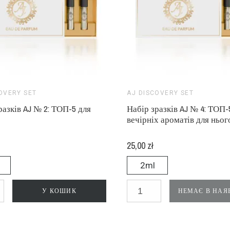
OVERY SET
AJ DISCOVERY SET
разків AJ № 2: ТОП-5 для
Набір зразків AJ № 4: ТОП-
вечірніх ароматів для ньог
25,00 zł
2ml
У КОШИК
НЕМАЄ В НАЯ