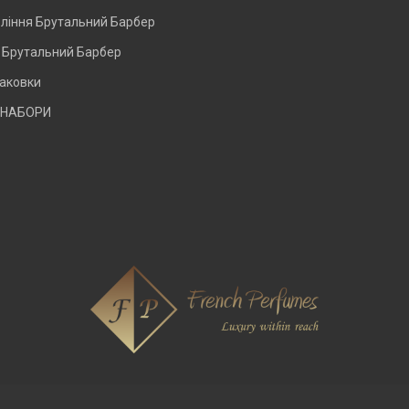
оління Брутальний Барбер
и Брутальний Барбер
паковки
 НАБОРИ