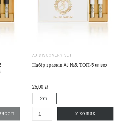
AJ DISCOVERY SET
5
Набір зразків AJ №5: ТОП-5 unisex
о
25,00 zł
2ml
ВНОСТІ
У КОШИК