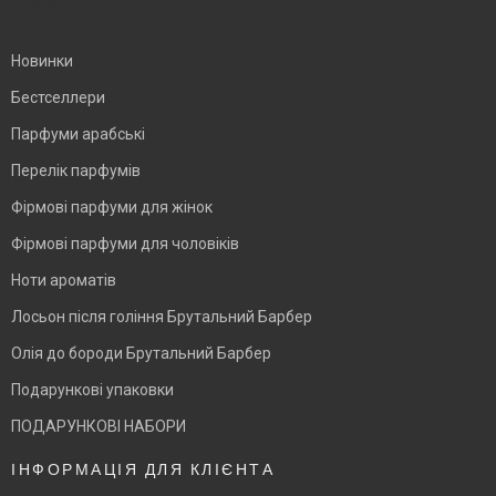
BLANK
Новинки
Бестселлери
Парфуми арабські
Перелік парфумів
Фірмові парфуми для жінок
Фірмові парфуми для чоловіків
Ноти ароматів
Лосьон після гоління Брутальний Барбер
Олія до бороди Брутальний Барбер
Подарункові упаковки
ПОДАРУНКОВІ НАБОРИ
ІНФОРМАЦІЯ ДЛЯ КЛІЄНТА