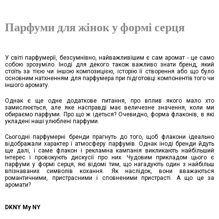
Парфуми для жінок у формі серця
У світі парфумерії, безсумнівно, найважливішим є сам аромат - це само
собою зрозуміло. Іноді для декого також важливо знати бренд, який
стоїть за тією чи іншою композицією, історію її створення або що було
основним натхненням для парфумера при підготовці компонентів того чи
іншого аромату.
Однак є ще одне додаткове питання, про вплив якого мало хто
замислюється, але яке насправді має величезне значення, коли ми
обираємо парфуми. Про що ж ідеться? Очевидно, форма флаконів, в які
укладені наші улюблені парфуми.
Сьогодні парфумерні бренди прагнуть до того, щоб флакони ідеально
відображали характер і атмосферу парфумів. Однак іноді бренди йдуть
ще далі, і саме флакон і рекламна кампанія викликають найбільший
інтерес і провокують дискусії про них. Чудовим прикладом цього є
парфуми у формі серця, які відомі тим, що нагадують один з найбільш
впізнаваних символів кохання. Як наслідок, вони вважаються
романтичними, пристрасними і сповненими пристрасті. А що це за
аромати?
DKNY My NY