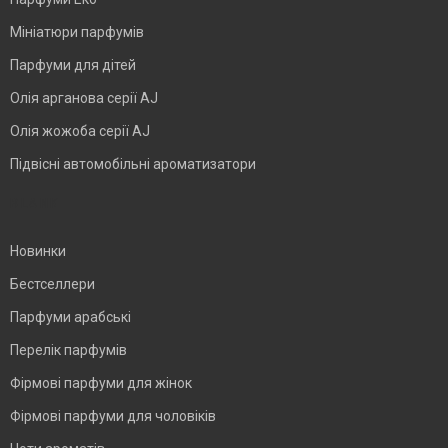
Мініатюри парфумів
Парфуми для дітей
Олія арганова серії AJ
Олія жожоба серії AJ
Підвісні автомобільні ароматизатори
BLANK
Новинки
Бестселлери
Парфуми арабські
Перелік парфумів
Фірмові парфуми для жінок
Фірмові парфуми для чоловіків