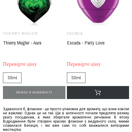
THIERRY MUGLER
ESCADA
Thierry Mugler - Aura
Escada - Party Love
Перевірте ціну
Перевірте ціну
50ml
50ml
НЕМАЄ В НАЯВНОСТІ
Здавалося б, флакони - це просто упаковка для аромату, що вони зовсім
не важливі. Однак це не так. Ще в античності почали приділяти велику
увагу посудинам, в яких зберігали ароматичні речовини. В епоху
Відродження були створені красиві флакони з видувного скла, якими
славилася Венеція, і які вже самі по собі вважалися витворами
мистецтва.