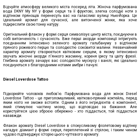
Відчуйте атмосферу великого міста посеред літа. Жіноча парфумована
вода DKNY My NY у формі серця та її фруктові, злегка солодкі ноти з
відтінком прянощів перенесуть вас на галасливі вулиці Нью-Йорка. Це
ідеальний аромат для сучасної, але витонченої жінки, яка хоче
підкреслити свою тонку натуру.
Оригінальний флакон у формі серця символізує центр міста, поєднуючи в
собі витонченість і сучасність. Вже перші акорди композиції інтригують
поєднанням інтенсивно зеленого аромату гальбануму з відтінком
пряного рожевого перцю та солодкістю соковитої малини. Незвичайний
характер аромату створюється квітковим серцем, в якому інтенсивно
звучать жіночні акорди п'янкого жасмину, кореня ірису та цвіту фрезії.
Глибина аромату зачарує вас солодкістю мускусу і ванілі, які ідеально
поєднуються з благородними нотами амбри і пачулі.
Diesel Loverdose Tattoo
Підкорюйте чоловіків любов'ю. Парфумована вода для жінок Diesel
Loverdose Tattoo - це приголомшливий, квітково-пряний коктейль, перед
яким ніхто не зможе встояти. Одним з його інгредієнтів є компонент,
який стимулює частину мозку, що відповідає за бажання. Але
користуйтеся цією зброєю обережно - хто піддасться, той піддасться
назавжди.
Флакон аромату Diesel Loverdose в спокусливому фіолетовому відтінку
нагадує діамант у формі серця, переплетений зі стрілою, і таким чином
чудово підтверджує історію цього чуттєвого аромату.