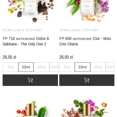
FRANCUSKIE PERFUMY
FRANCUSKIE PERFUMY
FP 716 натхненні Dolce &
FP 606 натхненні Dior - Miss
Gabbana - The Only One 2
Dior Cherie
26,00 zł
26,00 zł
2ml
33ml
60ml
104ml
2ml
33ml
60ml
104ml