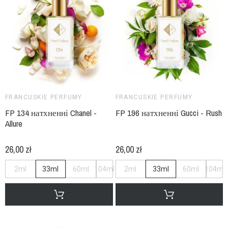
FRANCUSKIE PERFUMY
FRANCUSKIE PERFUMY
FP 134 натхненні Chanel -
FP 196 натхненні Gucci - Rush
Allure
26,00 zł
26,00 zł
2ml
33ml
60ml
104ml
2ml
33ml
60ml
104ml