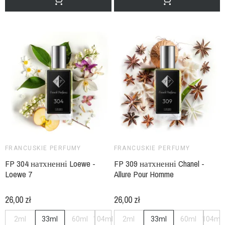
FRANCUSKIE PERFUMY
FRANCUSKIE PERFUMY
FP 304 натхненні Loewe -
FP 309 натхненні Chanel -
Loewe 7
Allure Pour Homme
26,00 zł
26,00 zł
2ml
33ml
60ml
104ml
2ml
33ml
60ml
104ml