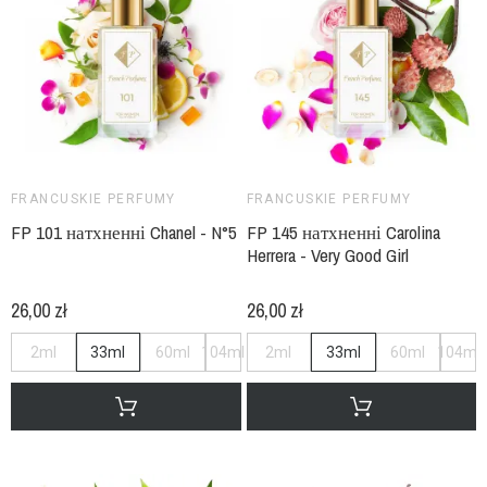
FRANCUSKIE PERFUMY
FRANCUSKIE PERFUMY
FP 101 натхненні Chanel - N°5
FP 145 натхненні Carolina
Herrera - Very Good Girl
26,00 zł
26,00 zł
2ml
33ml
60ml
104ml
2ml
33ml
60ml
104ml