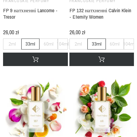
FRANCUSKIE PERFUMY
FRANCUSKIE PERFUMY
FP 9 натхненні Lancome -
FP 132 натхненні Calvin Klein
Tresor
- Eternity Women
26,00 zł
26,00 zł
2ml
33ml
60ml
104ml
2ml
33ml
60ml
104ml