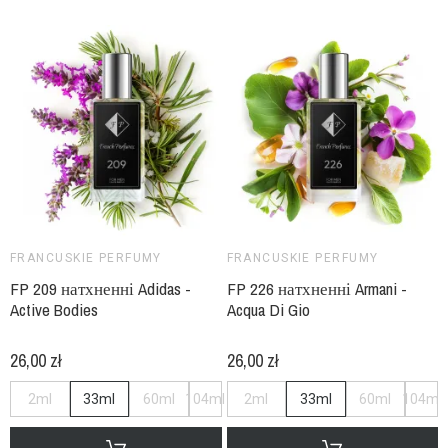
FRANCUSKIE PERFUMY
FRANCUSKIE PERFUMY
FP 209 натхненні Adidas -
FP 226 натхненні Armani -
Active Bodies
Acqua Di Gio
26,00 zł
26,00 zł
2ml
33ml
60ml
104ml
2ml
33ml
60ml
104ml