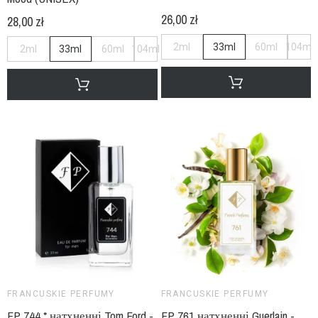
26,00 zł
28,00 zł
2ml
33ml
60ml
104ml
2ml
33ml
60ml
104ml
FRANCUSKIE PERFUMY
FRANCUSKIE PERFUMY
FP 744 * натхненні Tom Ford -
FP 761 натхненні Guerlain -