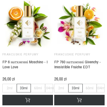
FRANCUSKIE PERFUMY
FRANCUSKIE PERFUMY
FP 6 натхненні Moschino - I
FP 760 натхненні Givenchy -
Love Love
Irresistible Fraiche EDT
26,00 zł
26,00 zł
2ml
33ml
60ml
104ml
2ml
33ml
60ml
104ml