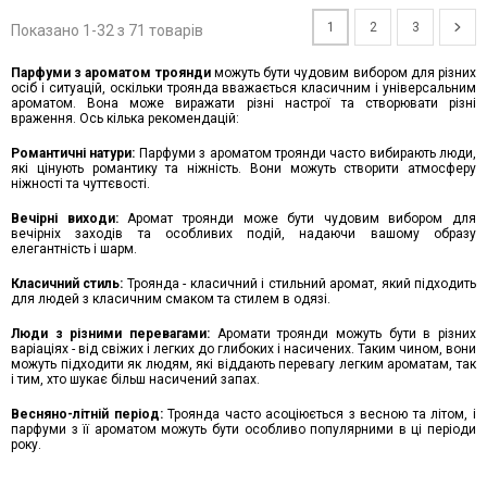
1
2
3
Показано 1-32 з 71 товарів
Парфуми з ароматом троянди
можуть бути чудовим вибором для різних
осіб і ситуацій, оскільки троянда вважається класичним і універсальним
ароматом. Вона може виражати різні настрої та створювати різні
враження. Ось кілька рекомендацій:
Романтичні натури:
Парфуми з ароматом троянди часто вибирають люди,
які цінують романтику та ніжність. Вони можуть створити атмосферу
ніжності та чуттєвості.
Вечірні виходи:
Аромат троянди може бути чудовим вибором для
вечірніх заходів та особливих подій, надаючи вашому образу
елегантність і шарм.
Класичний стиль:
Троянда - класичний і стильний аромат, який підходить
для людей з класичним смаком та стилем в одязі.
Люди з різними перевагами:
Аромати троянди можуть бути в різних
варіаціях - від свіжих і легких до глибоких і насичених. Таким чином, вони
можуть підходити як людям, які віддають перевагу легким ароматам, так
і тим, хто шукає більш насичений запах.
Весняно-літній період:
Троянда часто асоціюється з весною та літом, і
парфуми з її ароматом можуть бути особливо популярними в ці періоди
року.