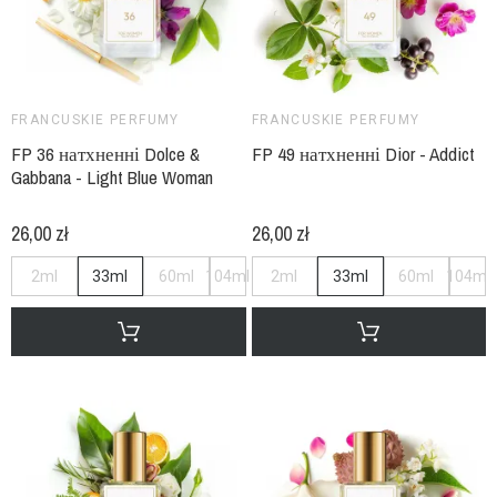
FRANCUSKIE PERFUMY
FRANCUSKIE PERFUMY
FP 36 натхненні Dolce &
FP 49 натхненні Dior - Addict
Gabbana - Light Blue Woman
26,00 zł
26,00 zł
2ml
33ml
60ml
104ml
2ml
33ml
60ml
104ml