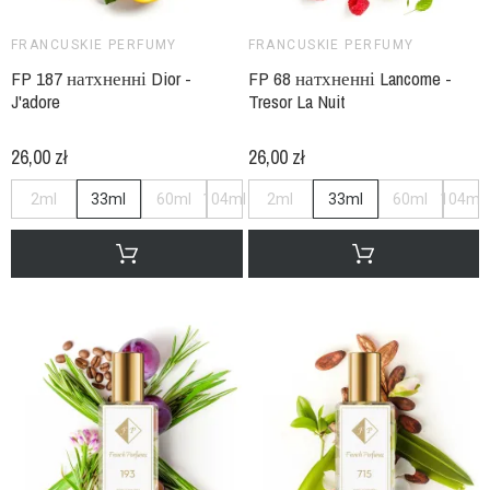
FRANCUSKIE PERFUMY
FRANCUSKIE PERFUMY
FP 187 натхненні Dior -
FP 68 натхненні Lancome -
J'adore
Tresor La Nuit
26,00 zł
26,00 zł
2ml
33ml
60ml
104ml
2ml
33ml
60ml
104ml