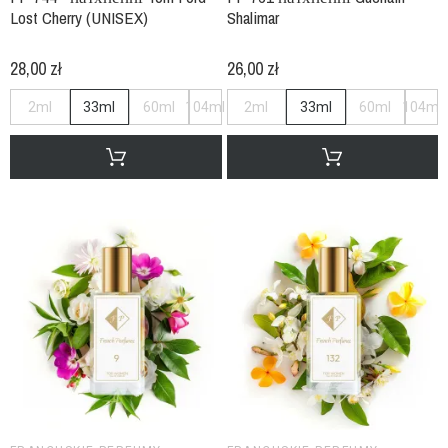
Lost Cherry (UNISEX)
Shalimar
28,00 zł
26,00 zł
2ml
33ml
60ml
104ml
2ml
33ml
60ml
104ml