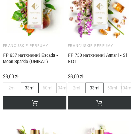
FRANCUSKIE PERFUMY
FRANCUSKIE PERFUMY
FP 637 натхненні Escada -
FP 730 натхненні Armani - Si
Moon Sparkle (UNIKAT)
EDT
26,00 zł
26,00 zł
2ml
33ml
60ml
104ml
2ml
33ml
60ml
104ml