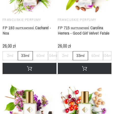
FRANCUSKIE PERFUMY
FRANCUSKIE PERFUMY
FP 193 натхненні Cacharel -
FP 715 натхненні Carolina
Noa
Herrera - Good Girl Velvet Fatale
26,00 zł
26,00 zł
2ml
33ml
60ml
104ml
2ml
33ml
60ml
104ml