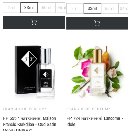
2ml
33ml
60ml
104ml
2ml
33ml
60ml
104ml
FRANCUSKIE PERFUMY
FRANCUSKIE PERFUMY
FP 595 * натхненні Maison
FP 724 натхненні Lancome -
Francis Kurkdjian - Oud Satin
Idole
Mood (UNISEX)