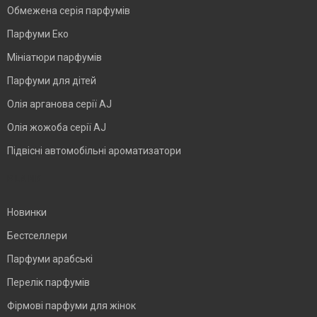
Обмежена серія парфумів
Парфуми Еко
Мініатюри парфумів
Парфуми для дітей
Олія арганова серії AJ
Олія жожоба серії AJ
Підвісні автомобільні ароматизатори
BLANK
Новинки
Бестселлери
Парфуми арабські
Перелік парфумів
Фірмові парфуми для жінок