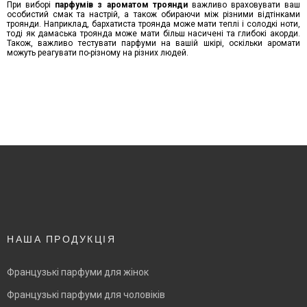
При виборі
парфумів з ароматом троянди
важливо враховувати ваш
особистий смак та настрій, а також обираючи між різними відтінками
троянди. Наприклад, бархатиста троянда може мати теплі і солодкі ноти,
тоді як дамаська троянда може мати більш насичені та глибокі акорди.
Також, важливо тестувати парфуми на вашій шкірі, оскільки аромати
можуть реагувати по-різному на різних людей.
НАША ПРОДУКЦІЯ
Французькі парфуми для жінок
Французькі парфуми для чоловіків