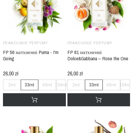
FRANCUSKIE PERFUMY
FRANCUSKIE PERFUMY
FP 56 натхненні Puma - I'm
FP 81 натхненні
Going
Dolce&Gabbana – Rose the One
26,00 zł
26,00 zł
2ml
33ml
60ml
104ml
2ml
33ml
60ml
104ml