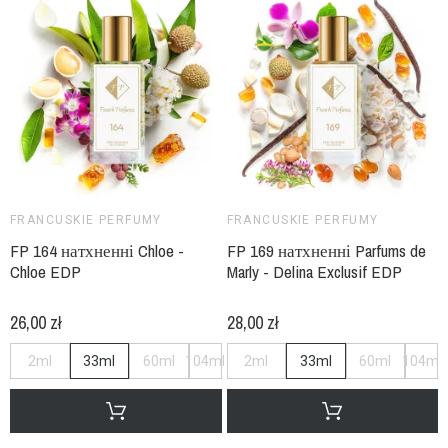
FRANCUSKIE PERFUMY
FRANCUSKIE PERFUMY
FP 164 натхненні Chloe -
FP 169 натхненні Parfums de
Chloe EDP
Marly - Delina Exclusif EDP
26,00 zł
28,00 zł
2ml
33ml
60ml
104ml
2ml
33ml
60ml
104ml