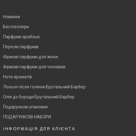
BLANK
Новинки
Бестселлери
Парфуми арабські
Перелік парфумів
Фірмові парфуми для жінок
Фірмові парфуми для чоловіків
Ноти ароматів
Лосьон після гоління Брутальний Барбер
Олія до бороди Брутальний Барбер
Подарункові упаковки
ПОДАРУНКОВІ НАБОРИ
ІНФОРМАЦІЯ ДЛЯ КЛІЄНТА