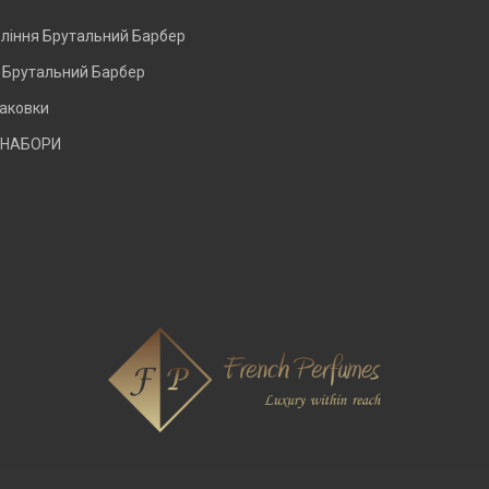
оління Брутальний Барбер
и Брутальний Барбер
паковки
 НАБОРИ