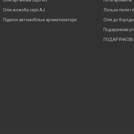
Олія арганова серії AJ
Ноти ароматів
Олія жожоба серії AJ
Лосьон після г
Підвісні автомобільні ароматизатори
Олія до бород
Подарункові у
ПОДАРУНКОВІ