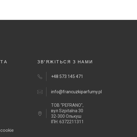
НТА
ЗВ'ЯЖІТЬСЯ З НАМИ
+48 573 145 471
info@francuzkiparfumy.pl
ТОВ “PEFRANO",
вул Szpitalna 30
32-300 Олькуш
ІПН: 6372211311
 cookie