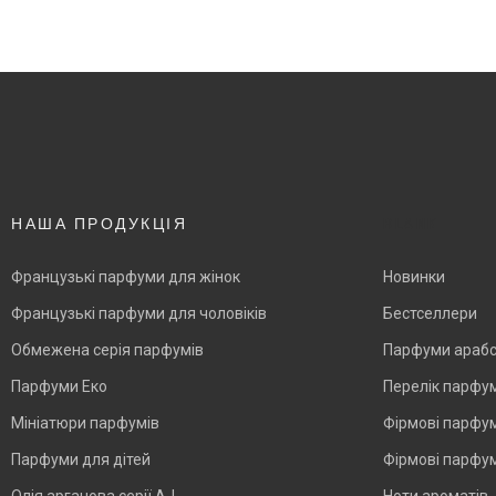
НАША ПРОДУКЦІЯ
BLANK
Французькі парфуми для жінок
Новинки
Французькі парфуми для чоловіків
Бестселлери
Обмежена серія парфумів
Парфуми арабс
Парфуми Еко
Перелік парфу
Мініатюри парфумів
Фірмові парфум
Парфуми для дітей
Фірмові парфум