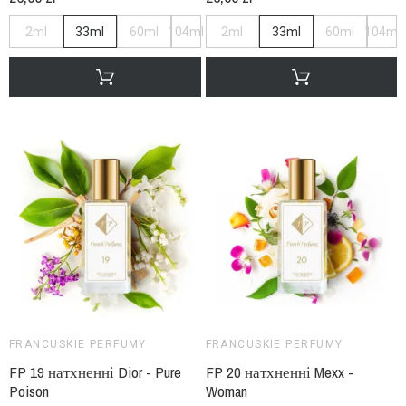
2ml
33ml
60ml
104ml
2ml
33ml
60ml
104ml
FRANCUSKIE PERFUMY
FRANCUSKIE PERFUMY
FP 19 натхненні Dior - Pure
FP 20 натхненні Mexx -
Poison
Woman