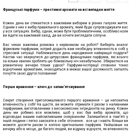
Французькі парфуми – престижні аромати на всі випадки життя
Кожен день ви стикаєтеся з важливим виборeм в різних галузях життя.
Одним з них є вибір правильного аромату, який буде супроводжувати вас
у всіх ситуаціях. Вибір, однак, може бути проблематичним, особливо коли
ви йдете на важливий захід, де ви хочете виглядати сліпуче.
Вас чекає важлива розмова з керівником на роботі? Виберіть аналог
фірмовим парфумам, котрий додасть вам необхідну впевненість в собі у
стресовій ситуації. Наближається день народження найкращої подруги?
Настав час звернутися до цитрусових французьких парфумів, які всього
за кілька хвилин зроблять цю божевільну ніч незабутньою. Збираєтеся на
романтичну вечерю тільки удвох? Парфуми-інспірації сповнені тонко
відчутними ароматами, знаходяться в межах вашої досяжності; запаліть
почуття своєї другої половинки!
Перше враження – ключ до запам'ятовування
Секрет створення приголомшливого першого враження – це непохитна
впевненість у собі! На щастя, ви можете отримати її разом з наливними
парфумами, виготовленими з високоякісних інгредієнтів на ринку. Кожен
день ми робимо все можливе, щоб у вас був вибір ароматів, що
відповідає вашим найсміливішим очікуванням. Залишитися в пам'яті у
іншій людини і легко закохати в себе оточення... все це і навіть більше ви
можете досягти разом із копією оригінальних парфумів. Увійшовши на
вечірку або в місце, де багато людей, ви відразу відчуєте, як впевненість