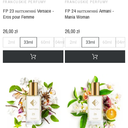
FRANCUSKIE PERFUMY
FRANCUSKIE PERFUMY
FP 23 натхненні Versace -
FP 24 натхненні Armani -
Eros pour Femme
Mania Woman
26,00 zł
26,00 zł
2ml
33ml
60ml
104ml
2ml
33ml
60ml
104ml