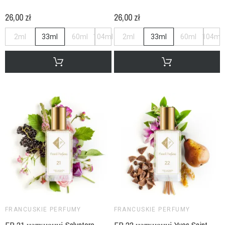
26,00 zł
26,00 zł
2ml
33ml
60ml
104ml
2ml
33ml
60ml
104ml
FRANCUSKIE PERFUMY
FRANCUSKIE PERFUMY
FP 21 натхненні Salvatore
FP 22 натхненні Yves Saint