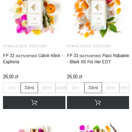
FRANCUSKIE PERFUMY
FRANCUSKIE PERFUMY
FP 32 натхненні Calvin Klein -
FP 33 натхненні Paco Rabanne
Euphoria
- Black XS For Her EDT
26,00 zł
26,00 zł
2ml
33ml
60ml
104ml
2ml
33ml
60ml
104ml