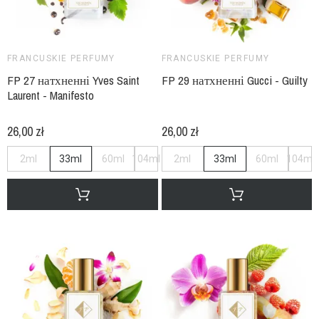
FRANCUSKIE PERFUMY
FRANCUSKIE PERFUMY
FP 27 натхненні Yves Saint
FP 29 натхненні Gucci - Guilty
Laurent - Manifesto
26,00 zł
26,00 zł
2ml
33ml
60ml
104ml
2ml
33ml
60ml
104ml