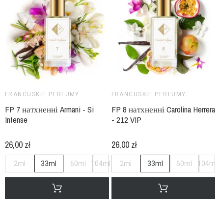
FRANCUSKIE PERFUMY
FRANCUSKIE PERFUMY
FP 7 натхненні Armani - Si
FP 8 натхненні Carolina Herrera
Intense
- 212 VIP
26,00 zł
26,00 zł
2ml
33ml
60ml
104ml
2ml
33ml
60ml
104ml