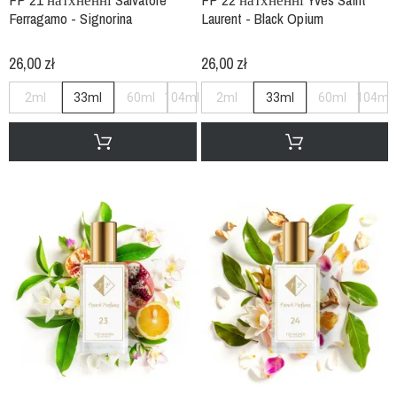
Ferragamo - Signorina
Laurent - Black Opium
26,00 zł
26,00 zł
2ml
33ml
60ml
104ml
2ml
33ml
60ml
104ml