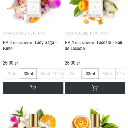
FRANCUSKIE PERFUMY
FRANCUSKIE PERFUMY
FP 3 натхненні Lady Gaga -
FP 4 натхненні Lacoste - Eau
Fame
de Lacoste
26,00 zł
26,00 zł
2ml
33ml
60ml
104ml
2ml
33ml
60ml
104ml