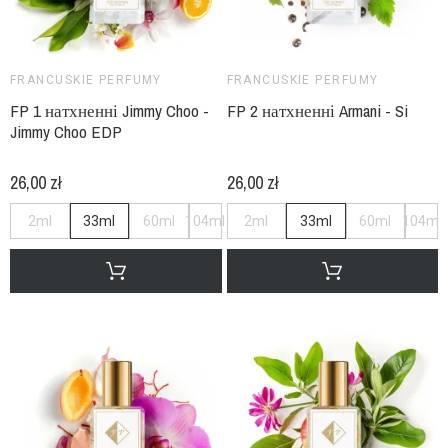
FRANCUSKIE PERFUMY
FRANCUSKIE PERFUMY
FP 1 натхненні Jimmy Choo -
FP 2 натхненні Armani - Si
Jimmy Choo EDP
26,00 zł
26,00 zł
2ml
33ml
60ml
104ml
2ml
33ml
60ml
104ml