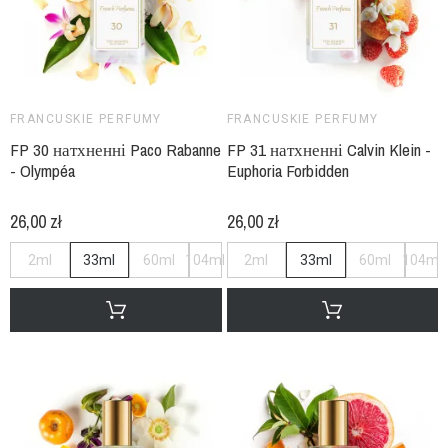
FRANCUSKIE PERFUMY
FRANCUSKIE PERFUMY
FP 30 натхненні Paco Rabanne
FP 31 натхненні Calvin Klein -
- Olympéa
Euphoria Forbidden
26,00 zł
26,00 zł
2ml
33ml
60ml
104ml
2ml
33ml
60ml
104ml