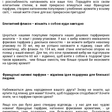
і розслабленість наповнюють все ваше тіло. Порадуйте всіх своїм
елегантним стилем, в який прекрасно впишуться наші Французькі
парфуми, створені натхненням популярних і улюблених ароматів у всьому
світі, – нехай життя стане для вас прекрасною пригодою!
Елегантний флакон – візьміть з собою куди завгодно
Цінується нашими покупцями перевага наших дешевих парфумерних
аналогів – їх кошт і розмір упаковки. У вас є вибір кожного еквівалента
фірмових парфумів у декількох ємностях – ви можете вибрати невелику
упаковку по 30 мл, яку ви успішно заховаєте в піджаку, саше або
косметичці, або флакон по 104 мл, який стане елегантною опорою на
полиці у вашій кімнаті. Для тих, хто хоче проміжний вибір ми підготували
аромат з ємністю 60 мл – відмінно, щоб взяти з собою в подорож! Ціни
також вражають... чим більше ємність, тим більше грошей Ви економите
на одному ароматі!
Французькі наливні парфуми – відмінна ідея подарунка для близької
людини.
Наближається день народження вашого друга? Знову не знаєте, що
купити під ялинку для мами? Хочете, щоб подарунок сподобався? Хочете
знати, чи є парфуми гарною ідеєю?
Якщо хоч раз було дано ствердну відповідь - у нас для вас чудові
новини! Французькі парфуми, натхненні фірмовими ароматами, - це
перевірена ідея подарунка для будь-якого випадку. Додатковою