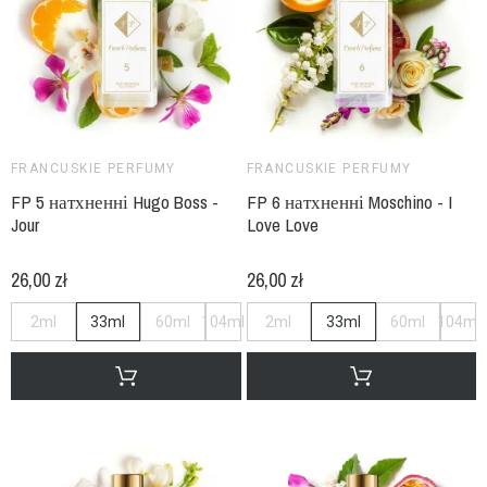
FRANCUSKIE PERFUMY
FRANCUSKIE PERFUMY
FP 5 натхненні Hugo Boss -
FP 6 натхненні Moschino - I
Jour
Love Love
26,00 zł
26,00 zł
2ml
33ml
60ml
104ml
2ml
33ml
60ml
104ml