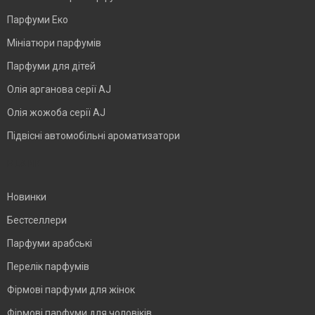
Парфуми Еко
Мініатюри парфумів
Парфуми для дітей
Олія арганова серії AJ
Олія жожоба серії AJ
Підвісні автомобільні ароматизатори
BLANK
Новинки
Бестселлери
Парфуми арабські
Перелік парфумів
Фірмові парфуми для жінок
Фірмові парфуми для чоловіків