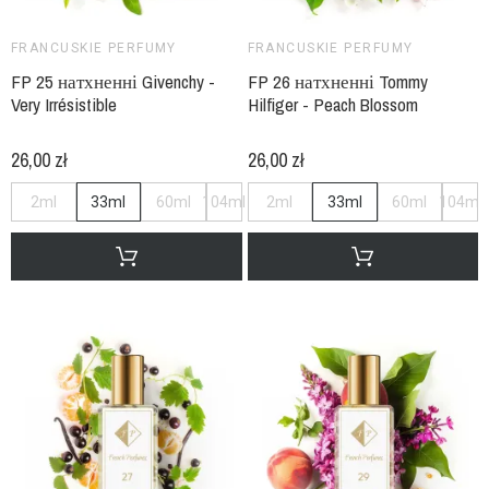
FRANCUSKIE PERFUMY
FRANCUSKIE PERFUMY
FP 25 натхненні Givenchy -
FP 26 натхненні Tommy
Very Irrésistible
Hilfiger - Peach Blossom
26,00 zł
26,00 zł
2ml
33ml
60ml
104ml
2ml
33ml
60ml
104ml