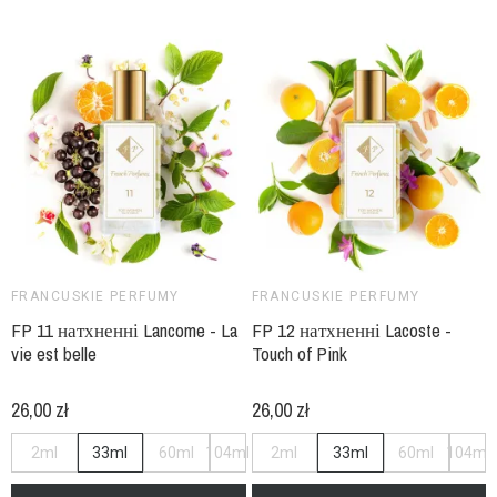
FRANCUSKIE PERFUMY
FRANCUSKIE PERFUMY
FP 11 натхненні Lancome - La
FP 12 натхненні Lacoste -
vie est belle
Touch of Pink
26,00 zł
26,00 zł
2ml
33ml
60ml
104ml
2ml
33ml
60ml
104ml