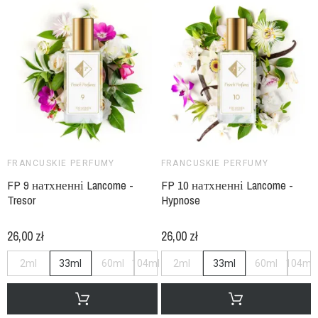
FRANCUSKIE PERFUMY
FRANCUSKIE PERFUMY
FP 9 натхненні Lancome -
FP 10 натхненні Lancome -
Tresor
Hypnose
26,00 zł
26,00 zł
2ml
33ml
60ml
104ml
2ml
33ml
60ml
104ml