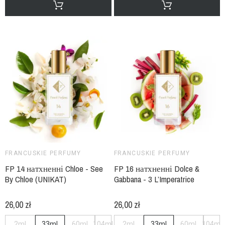
FRANCUSKIE PERFUMY
FRANCUSKIE PERFUMY
FP 14 натхненні Chloe - See
FP 16 натхненні Dolce &
By Chloe (UNIKAT)
Gabbana - 3 L’Imperatrice
26,00 zł
26,00 zł
2ml
33ml
60ml
104ml
2ml
33ml
60ml
104ml