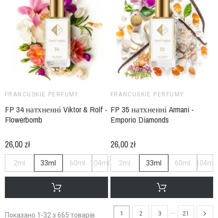
FRANCUSKIE PERFUMY
FRANCUSKIE PERFUMY
FP 34 натхненні Viktor & Rolf -
FP 35 натхненні Armani -
Flowerbomb
Emporio Diamonds
26,00 zł
26,00 zł
2ml
33ml
60ml
104ml
2ml
33ml
60ml
104ml
…
1
2
3
21
Показано 1-32 з 665 товарів