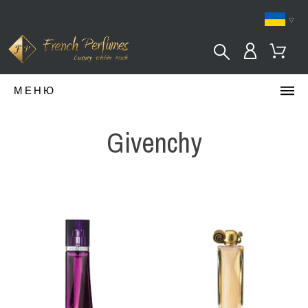
▿
МЕНЮ
Givenchy