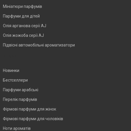
Мініатюри парфумів
Парфуми для дітей
Олія арганова серії AJ
Олія жожоба серії AJ
Підвісні автомобільні ароматизатори
BLANK
Новинки
Бестселлери
Парфуми арабські
Перелік парфумів
Фірмові парфуми для жінок
Фірмові парфуми для чоловіків
Ноти ароматів