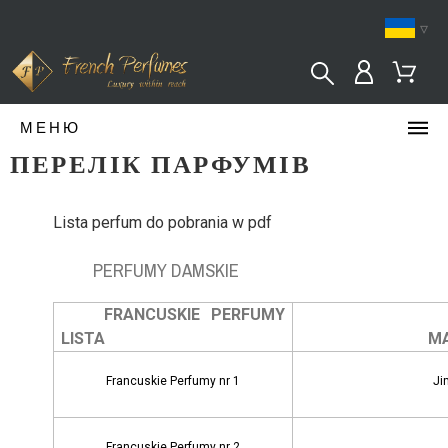
▿
МЕНЮ
ПЕРЕЛІК ПАРФУМІВ
Lista perfum do pobrania w pdf
PERFUMY DAMSKIE
FRANCUSKIE PERFUMY
LISTA
MARKOWE
Francuskie Perfumy nr 1
Ji
Francuskie Perfumy nr 2