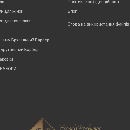
мів
Політика конфіденційності
и для жінок
Блог
и для чоловіків
Згода на використання файлів
оління Брутальний Барбер
и Брутальний Барбер
паковки
 НАБОРИ