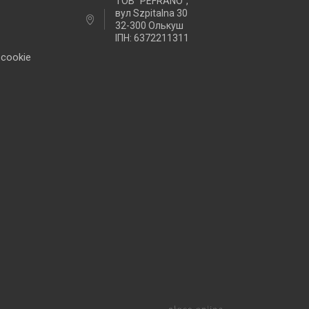
ТОВ “PEFRANO",
вул Szpitalna 30
32-300 Олькуш
ІПН: 6372211311
 cookie