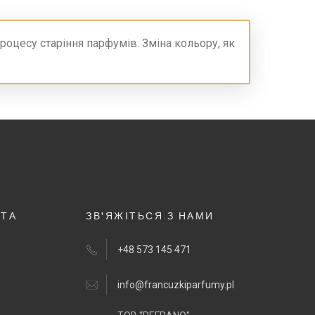
процесу старіння парфумів. Зміна кольору, як
НТА
ЗВ'ЯЖІТЬСЯ З НАМИ
+48 573 145 471
info@francuzkiparfumy.pl