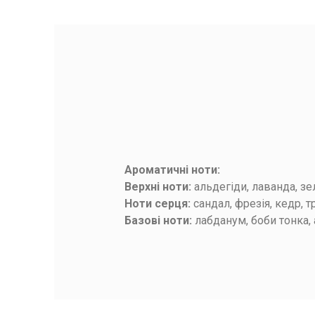
Ароматичні ноти:
БУДЬТЕ ПЕРШИМ, ХТО НАПИШЕ ВІ
Верхні ноти:
альдегіди, лаванда, зе
Ноти серця:
сандал, фрезія, кедр, т
Базові ноти:
лабданум, боби тонка, 