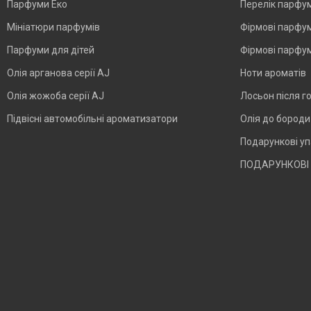
Парфуми Еко
Перелік парфу
Мініатюри парфумів
Фірмові парфум
Парфуми для дітей
Фірмові парфум
Олія арганова серії AJ
Ноти ароматів
Олія жожоба серії AJ
Лосьон після г
Підвісні автомобільні ароматизатори
Олія до бород
Подарункові у
ПОДАРУНКОВІ