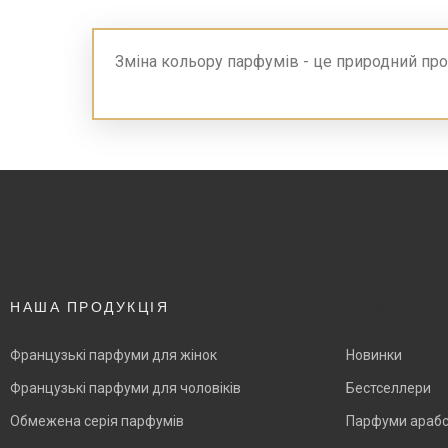
Зміна кольору парфумів - це природний проце
НАША ПРОДУКЦІЯ
BLANK
Французькі парфуми для жінок
Новинки
Французькі парфуми для чоловіків
Бестселлери
Обмежена серія парфумів
Парфуми арабс