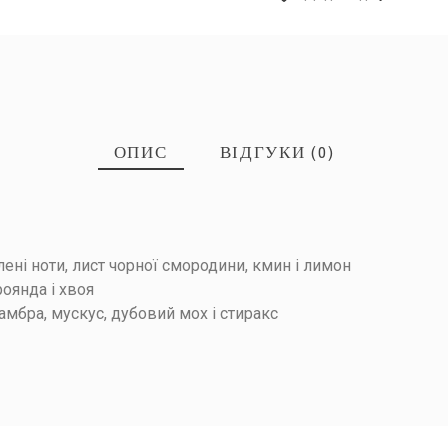
ОПИС
ВІДГУКИ (0)
ДГУК!
лені ноти, лист чорної смородини, кмин і лимон
роянда і хвоя
амбра, мускус, дубовий мох і стиракс