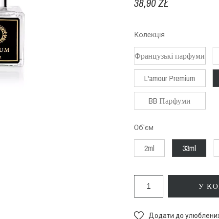
38,90 ZŁ
Колекція
Французькі парфуми
L'amour Premium
BB Парфуми
Об'єм
2ml
33ml
У К
Додати до улюблени