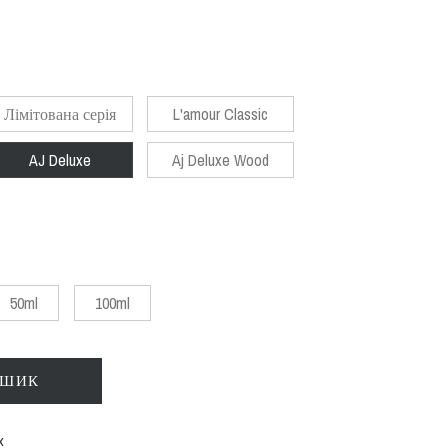
Лімітована серія
L'amour Classic
AJ Deluxe
Aj Deluxe Wood
50ml
100ml
ОШИК
х