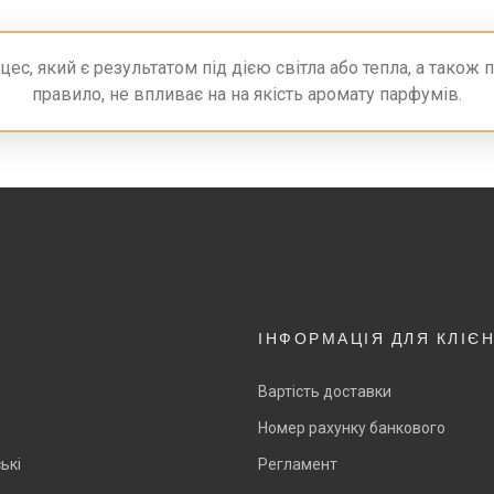
с, який є результатом під дією світла або тепла, а також 
правило, не впливає на на якість аромату парфумів.
ІНФОРМАЦІЯ ДЛЯ КЛІЄ
Вартість доставки
Номер рахунку банкового
ькі
Регламент